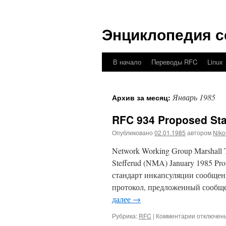
Перейти
к
Энциклопедия с
содержимому
В начало
Переводы RFC
Linux
Январь 1985
Архив за месяц:
RFC 934 Proposed Sta
Опубликовано
02.01.1985
автором
Niko
Network Working Group Marshall T
Stefferud (NMA) January 1985 Pr
стандарт инкапсуляции сообщен
протокол, предложенный сообще
далее
→
к
Рубрика:
RFC
|
Комментарии
отключен
записи