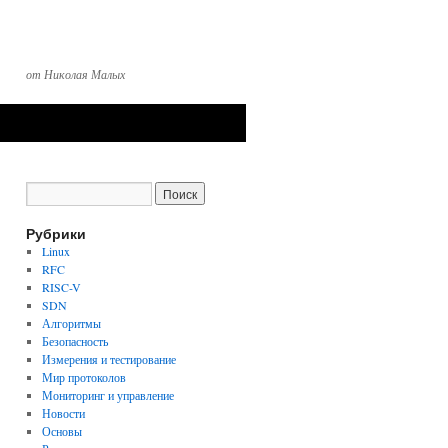
от Николая Малых
Рубрики
Linux
RFC
RISC-V
SDN
Алгоритмы
Безопасность
Измерения и тестирование
Мир протоколов
Мониторинг и управление
Новости
Основы