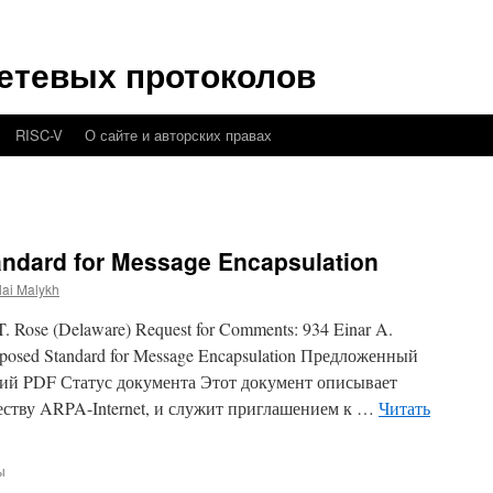
етевых протоколов
RISC-V
О сайте и авторских правах
ndard for Message Encapsulation
lai Malykh
. Rose (Delaware) Request for Comments: 934 Einar A.
oposed Standard for Message Encapsulation Предложенный
ий PDF Статус документа Этот документ описывает
ству ARPA-Internet, и служит приглашением к …
Читать
ы