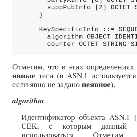
       partyAInfo [0] OCTET ST
       suppPubInfo [2] OCTET S
     }

     KeySpecificInfo ::= SEQUE
       algorithm OBJECT IDENTI
       counter OCTET STRING S
Отметим, что в этих определениях
явные
теги (в ASN.1 используетс
неявное
если явно не задано
).
algorithm
Идентификатор объекта ASN.1 (
CEK, с которым данный 
использоваться. Отме