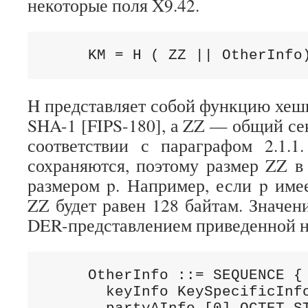
некоторые поля X9.42.
     KM = H ( ZZ || OtherInfo
H представляет собой функцию хе
SHA-1 [FIPS-180], а ZZ — общий се
соответствии с параграфом 2.1.
сохраняются, поэтому размер ZZ в 
размером p. Например, если p имее
ZZ будет равен 128 байтам. Значени
DER-представлением приведенной н
     OtherInfo ::= SEQUENCE {

       keyInfo KeySpecificInfo