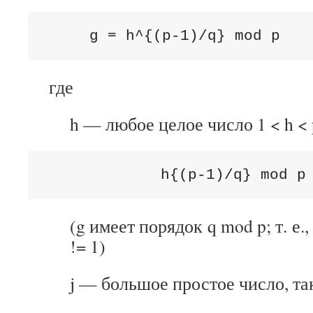
     g = h^{(p-1)/q} mod p
где
h — любое целое число 1 < h < 
          h{(p-1)/q} mod p
(g имеет порядок q mod p; т. е.,
!= 1)
j — большое простое число, тако