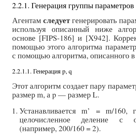
2.2.1. Генерация группы параметров
следует
Агентам
генерировать парам
используя описанный ниже алго
основе [FIPS-186] и [X942]. Корре
помощью этого алгоритма парамет
с помощью алгоритма, описанного в 
2.2.1.1.
Генерация
p, q
Этот алгоритм создает пару параметр
размер m, а p — размер L.
Устанавливается m’ = m/160, г
целочисленное деление с о
(например, 200/160 = 2).