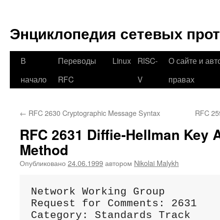
Перейти
к
Энциклопедия сетевых про
содержимому
В
Переводы
Linux
RISC-
О сайте и авт
начало
RFC
V
правах
←
RFC 2630 Cryptographic Message Syntax
RFC 25
RFC 2631 Diffie-Hellman Key
Method
Опубликовано
24.06.1999
автором
Nikolai Malykh
Network Working Group         
Request for Comments: 2631    
Category: Standards Track    