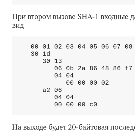
При втором вызове SHA-1 входные д
вид
   00 01 02 03 04 05 06 07 08 
   30 1d

      30 13

         06 0b 2a 86 48 86 f7 
         04 04

            00 00 00 02       
      a2 06

         04 04

         00 00 00 c0         
На выходе будет 20-байтовая послед