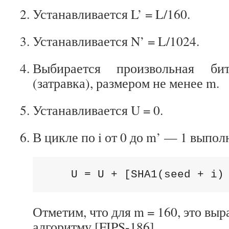
Устанавливается L’ = L/160.
Устанавливается N’ = L/1024.
Выбирается произвольная би
(затравка), размером не менее m.
Устанавливается U = 0.
В цикле по
i от 0 до m’ — 1 выпол
    U = U + [SHA1(seed + i)
Отметим, что для
m = 160, это вы
алгоритму [FIPS-186]