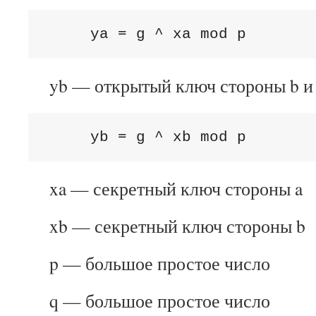
     ya = g ^ xa mod p
yb — открытый ключ стороны b и
     yb = g ^ xb mod p
xa — секретный ключ стороны a
xb — секретный ключ стороны b
p — большое простое число
q — большое простое число