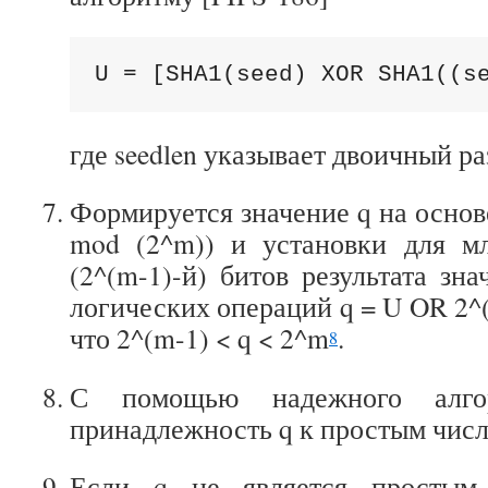
U = [SHA1(seed) X
OR
 SHA1((s
где seedlen указывает двоичный ра
Формируется значение q на основ
mod (2^m)) и установки для
м
(2^(m-1)-й) битов результата зн
логических операций q = U OR 2^
что 2^(m-1) < q < 2^m
.
8
С помощью надежного алгор
принадлежность q к простым числ
Если q не является простым