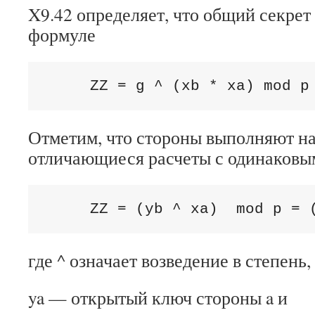
X9.42 определяет, что общий секрет
формуле
     ZZ = g ^ (xb * xa) mod p
Отметим, что стороны выполняют на
отличающиеся расчеты с одинаковы
     ZZ = (yb ^ xa)  mod p = 
где ^ означает возведение в степень,
ya — открытый ключ стороны a и