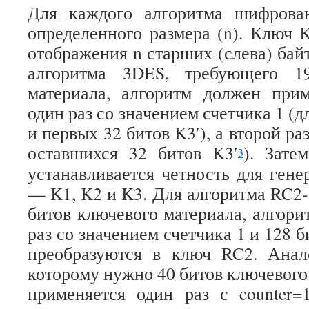
Для каждого алгоритма шифрова
определенного размера
(n). Ключ 
отображения n старших (слева) бай
алгоритма 3DES, требующего 1
материала, алгоритм должен пр
один раз со значением счетчика 1 (д
и первых 32 битов K3′), а второй ра
оставшихся 32 битов K3′
). Зате
3
устанавливается четность для ген
— K1, K2 и K3. Для алгоритма RC2-
битов ключевого материала, алгори
раз со значением счетчика 1 и 128 
преобразуются в ключ RC2. Анал
которому нужно 40 битов ключевого
применяется один раз с counter=