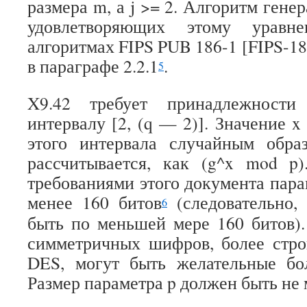
размера m, а j >= 2. Алгоритм гене
удовлетворяющих этому уравн
алгоритмах FIPS PUB 186-1 [FIPS-186
в параграфе 2.2.1
.
5
X9.42 требует принадлежности
интервалу [2, (q — 2)]. Значение x
этого интервала случайным обра
рассчитывается, как (g^x mod p)
требованиями этого документа пар
менее 160 битов
(следовательно,
6
быть по меньшей мере 160 битов)
симметричных шифров, более стро
DES, могут быть желательные б
Размер параметра p должен быть не 