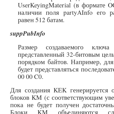
UserKeyingMaterial (в формате
наличии поля partyAInfo его 
равен 512 батам.
suppPubInfo
Размер создаваемого ключ
представленный 32-битовым цел
порядком байтов. Например, дл
будет представляться последова
00 00 C0.
Для создания KEK генерируется 
блоков KM (с соответствующим уве
пока не будет получен достаточн
Блоки KM объединяются с