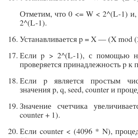
Отметим, что 0 <= W < 2^(L-1) и,
2^(L-1).
Устанавливается p = X — (X mod (2
Если p > 2^(L-1), с помощью н
проверяется принадлежность p к 
Если p является простым чис
значения p, q, seed, counter и про
Значение счетчика увеличивает
counter + 1).
Если
counter < (4096 * N), проце