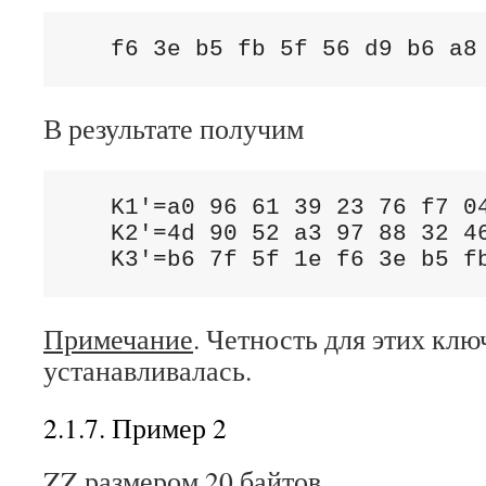
   f6 3e b5 fb 5f 56 d9 b6 a8
В результате получим
   K1'=a0 96 61 39 23 76 f7 04
   K2'=4d 90 52 a3 97 88 32 46
   K3'=b6 7f 5f 1e f6 3e b5 f
Примечание
. Четность для этих клю
устанавливалась.
2.1.7. Пример 2
ZZ размером 20 байтов