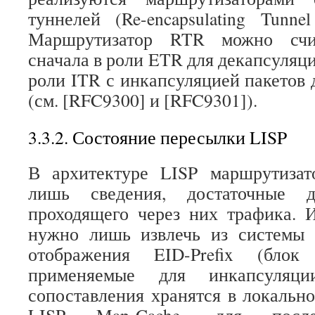
туннелей (Re-encapsulating Tunn
Маршрутизатор RTR можно счи
сначала в роли ETR для декапсуляци
роли ITR с инкапсуляцией пакетов 
(см. [RFC9300] и [RFC9301]).
3.3.2. Состояние пересылки LISP
В архитектуре LISP маршрутиза
лишь сведения, достаточные д
проходящего через них трафика. 
нужно лишь извлечь из системы 
отображения EID-Prefix (бл
применяемые для инкапсуляци
сопоставления хранятся в локальн