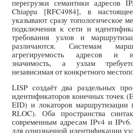
перегрузки семантики адресов IP
Chiappa [RFC4984], в настояще
указывают сразу топологическое м
подключения к сети и идентифик
требования узлов и маршрутиза
различаются. Системам марш
агрегируемость адресов и и
значимость, а узлам требуетс
независимая от конкретного местоп
LISP создаёт два раздельных про
идентификаторов конечных точек (End
EID) и локаторов маршрутизации (
RLOC). Оба пространства синта
современным адресам IPv4 и IPv6
для однозначной идентификации узл