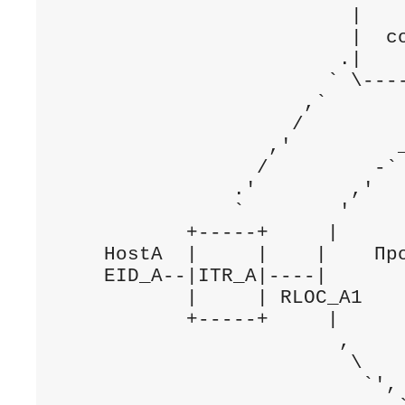
                         |    
                         |  со
                        .|    
                       ` \----
                     ,`       
                    /         
                  ,'         _
                 /         -` 
               .'        ,'   
               `        '     
           +-----+     |      
    HostA  |     |    |    Про
    EID_A--|ITR_A|----|       
           |     | RLOC_A1    
           +-----+     |      
                        ,     
                         \    
                          `', 