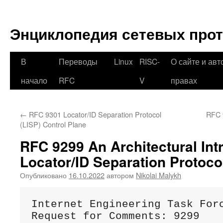
Перейти
к
Энциклопедия сетевых про
содержимому
В
Переводы
Linux
RISC-
О сайте и авт
начало
RFC
V
правах
←
RFC 9301 Locator/ID Separation Protocol
RFC 
(LISP) Control Plane
RFC 9299 An Architectural Intr
Locator/ID Separation Protoco
Опубликовано
16.10.2022
автором
Nikolai Malykh
Internet Engineering Task Forc
Request for Comments: 9299    