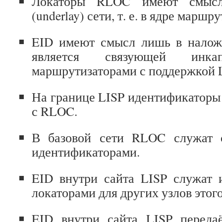
Локаторы RLOC имеют смыс
(underlay) сети, т. е. в ядре маршр
EID имеют смысл лишь в наложе
является связующей инка
маршрутизаторами с поддержкой L
На границе LISP идентификаторы
с RLOC.
В базовой сети RLOC служат с
идентификаторами.
EID внутри сайта LISP служат 
локаторами для других узлов этого
EID внутри сайта LISP переда