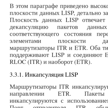
В этом параграфе приведено высок
плоскости данных LISP, детально з
Плоскость данных LISP отвечает
декапсуляцию пакетов данны
соответствующего состояния пе
элементами плоскости д
маршрутизаторы ITR и ETR. Оба т
поддерживают LISP и соединяют E
RLOC (ITR) и наоборот (ETR).
3.3.1. Инкапсуляция LISP
Маршрутизаторы ITR инкапсулиру
направлении ETR. Пакет
инкапсулируются с использование
Порт отправителя ITR обы