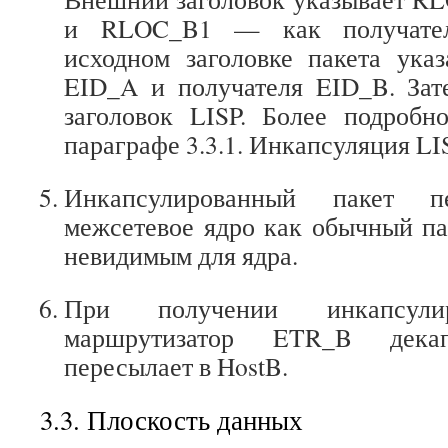
и RLOC_B1 — как получател
исходном заголовке пакета ука
EID_A и получателя EID_B. Зат
заголовок LISP. Более подробн
параграфе 3.3.1. Инкапсуляция LI
Инкапсулированный пакет пе
межсетевое ядро как обычный пак
невидимым для ядра.
При получении инкапсулир
маршрутизатор ETR_B дека
пересылает в HostB.
3.3. Плоскость данных