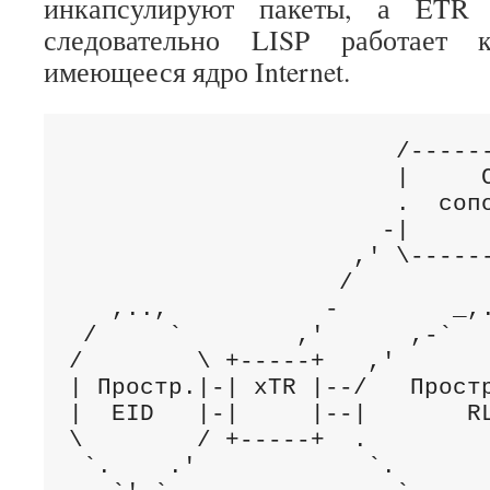
инкапсулируют пакеты, а ETR 
следовательно LISP работает 
имеющееся ядро Internet.
                       /------
                       |     С
                       .  сопо
                      -|      
                    ,' \------
                   /          
   ,..,           -        _,.
 /     `        ,'      ,-`   
/        \ +-----+   ,'       
| Простр.|-| xTR |--/   Простр
|  EID   |-|     |--|       RL
\        / +-----+  .         
 `.    .'            `.       