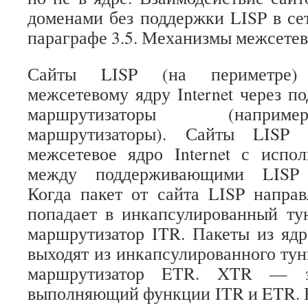
доменами без поддержки LISP в сет
параграфе 3.5. Механизмы межсетев
Сайты LISP (на периметре)
межсетевому ядру Internet через 
маршрутизаторы (наприм
маршрутизаторы). Сайты LISP 
межсетевое ядро Internet с испо
между поддерживающими LISP м
Когда пакет от сайта LISP направ
попадает в инкапсулированный ту
маршрутизатор ITR. Пакеты из ядр
выходят из инкапсулированного тун
маршрутизатор ETR. XTR — эт
выполняющий функции ITR и ETR. В