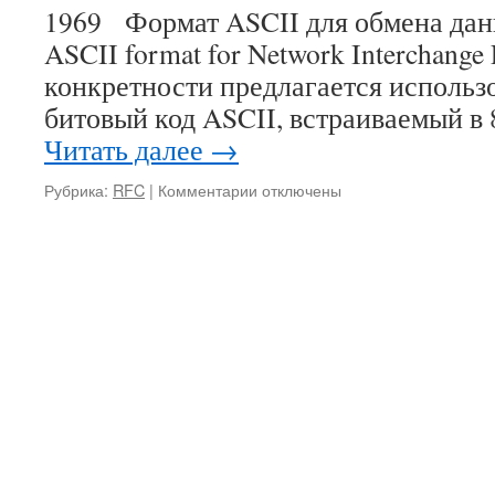
1969 Формат ASCII для обмена дан
ASCII format for Network Interchang
конкретности предлагается использо
битовый код ASCII, встраиваемый в
Читать далее
→
к
Рубрика:
RFC
|
Комментарии
отключены
записи
RFC
20
ASCII
format
for
Network
Interchange