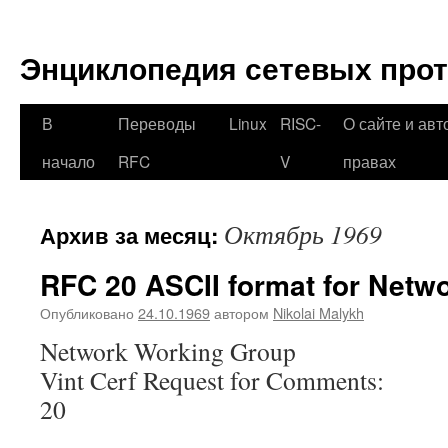
Перейти
к
Энциклопедия сетевых про
содержимому
В
Переводы
Linux
RISC-
О сайте и авт
начало
RFC
V
правах
Октябрь 1969
Архив за месяц:
RFC 20 ASCII format for Netw
Опубликовано
24.10.1969
автором
Nikolai Malykh
Network Worki
Vint Cerf Request for Comments:
20 UC
October