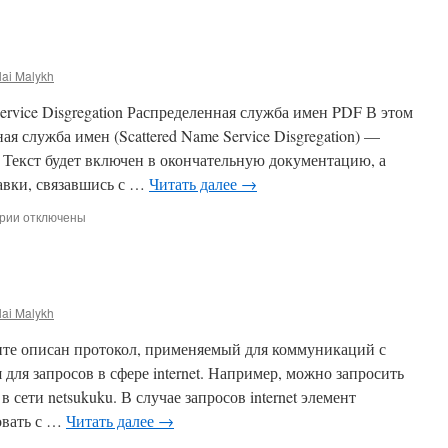
Измерение
пропускной
способности
lai Malykh
rvice Disgregation Распределенная служба имен PDF В этом
я служба имен (Scattered Name Service Disgregation) —
екст будет включен в окончательную документацию, а
авки, связавшись с …
Читать далее
→
к
рии
отключены
записи
SNSD
lai Malykh
нте описан протокол, применяемый для коммуникаций с
ля запросов в сфере internet. Например, можно запросить
e в сети netsukuku. В случае запросов internet элемент
овать с …
Читать далее
→