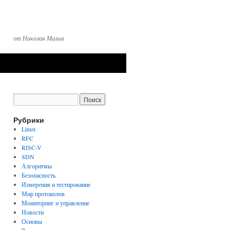
от Николая Малых
Рубрики
Linux
RFC
RISC-V
SDN
Алгоритмы
Безопасность
Измерения и тестирование
Мир протоколов
Мониторинг и управление
Новости
Основы