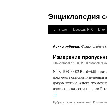
Перейти
к
Энциклопедия с
содержимому
В начало
Переводы RFC
Linux
Фрактальные 
Архив рубрики:
Измерение пропускн
Опубликовано
18.05.2020
автором
Niko
NTK_RFC 0002 Bandwidth measu
документе описаны изменения п
документацию, а пока его можно
измерения качества каналов В т
→
Рубрика:
Фрактальные сети
|
Коммента