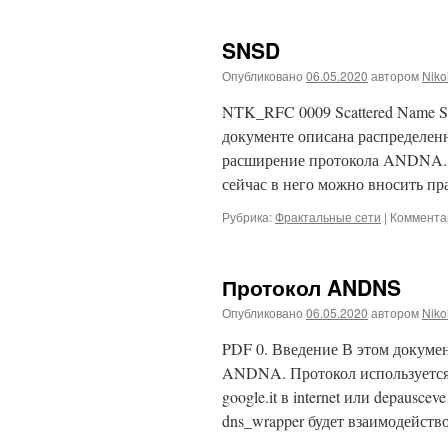
SNSD
Опубликовано
06.05.2020
автором
Niko
NTK_RFC 0009 Scattered Name Se
документе описана распределенна
расширение протокола ANDNA. Т
сейчас в него можно вносить пр
Рубрика:
Фрактальные сети
|
Коммента
Протокол ANDNS
Опубликовано
06.05.2020
автором
Niko
PDF 0. Введение В этом докуме
ANDNA. Протокол используется д
google.it в internet или depauscev
dns_wrapper будет взаимодейств