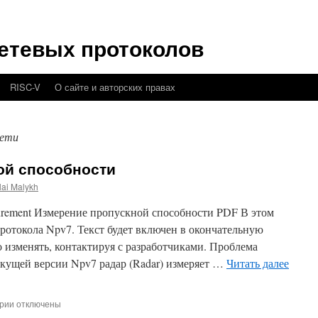
етевых протоколов
RISC-V
О сайте и авторских правах
сети
ой способности
lai Malykh
rement Измерение пропускной способности PDF В этом
ротокола Npv7. Текст будет включен в окончательную
 изменять, контактируя с разработчиками. Проблема
екущей версии Npv7 радар (Radar) измеряет …
Читать далее
к
рии
отключены
записи