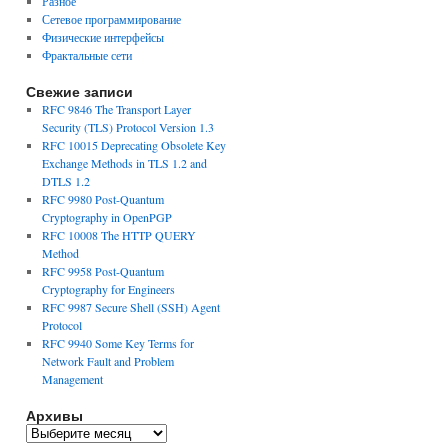
Разное
Сетевое программирование
Физические интерфейсы
Фрактальные сети
Свежие записи
RFC 9846 The Transport Layer
Security (TLS) Protocol Version 1.3
RFC 10015 Deprecating Obsolete Key
Exchange Methods in TLS 1.2 and
DTLS 1.2
RFC 9980 Post-Quantum
Cryptography in OpenPGP
RFC 10008 The HTTP QUERY
Method
RFC 9958 Post-Quantum
Cryptography for Engineers
RFC 9987 Secure Shell (SSH) Agent
Protocol
RFC 9940 Some Key Terms for
Network Fault and Problem
Management
Архивы
Архивы