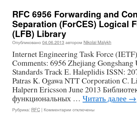
RFC 6956 Forwarding and Con
Separation (ForCES) Logical 
(LFB) Library
Опубликовано
04.06.2013
автором
Nikolai Malykh
Internet Engineering Task Force (IETF
Comments: 6956 Zhejiang Gongshang U
Standards Track E. Haleplidis ISSN: 20
Patras K. Ogawa NTT Corporation C. L
Halpern Ericsson June 2013 Библиот
функциональных …
Читать далее
→
к
Рубрика:
RFC
|
Комментарии
отключены
записи
RFC
6956
Forwarding