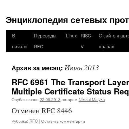
Перейти
к
Энциклопедия сетевых про
содержимому
В
Переводы
Linux
RISC-
О сайте и авт
начало
RFC
V
правах
Июнь 2013
Архив за месяц:
RFC 6961 The Transport Layer
Multiple Certificate Status Re
Опубликовано
22.06.2013
автором
Nikolai Malykh
Отменен RFC 8446
Рубрика:
RFC
|
Оставить комментарий