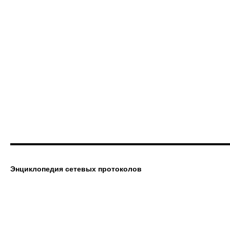
and
Control
Element
Separation
(ForCES)
Logical
Function
Block
(LFB)
Library
Энциклопедия сетевых протоколов