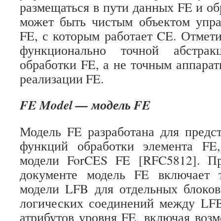
размещаться в пути данных FE и об
может быть чистым объектом упра
FE, с которым работает CE. Отмети
функционально точной абстрак
обработки FE, а не точным аппара
реализации FE.
FE Model — модель FE
Модель FE разработана для предс
функций обработки элемента FE
модели ForCES FE [RFC5812]. П
документе модель FE включает
модели LFB для отдельных блоков
логических соединений между LFB
атрибутов уровня FE, включая воз