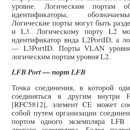
уровне. Логическим портам об
идентификаторы, обозначаемы
Логические порты могут быть разд
и L3. Логическому порту L2 мо
идентификатор вида L2PortID, а л
— L3PortID. Порты VLAN уровн
логическим портам уровня L2.
LFB Port — порт LFB
Точка соединения, в которой о
соединяться в другим внутри 
[RFC5812], элемент CE может с
собой путем организации соедине
портом одного экземпляра LFB
другого экземпляра. Более подр