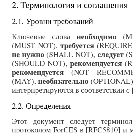
2. Терминология и соглашения
2.1. Уровни требований
необходимо
Ключевые слова
(M
требуется
(MUST NOT),
(REQUIRE
не
нужно
следует
(SHALL NOT),
(
рекомендуется
(SHOULD NOT),
(
рекомендуется
(NOT RECOMM
необязательно
(MAY),
(OPTIONAL) 
интерпретируются в соответствии с
2.2. Определения
Этот документ следует терминол
протоколом ForCES в [RFC5810] и 