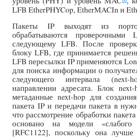
уровень (PHY) и уровень MAC
, 
10
LFB EtherPHYCop, EtherMACIn и Et
Пакеты IP выходят из пор
обрабатываются проверочными 
следующему LFB. После проверк
блоку LFB, где принимается решени
LFB пересылки IP применяются Long
для поиска информации о получател
следующего интервала (next-
направлении адресата. Блок next
метаданные next-hop для создани
пакета IP и передачи пакета в нуж
что рассмотрение обработки пакета
основано на модели «слабого х
[RFC1122], поскольку она лучше 