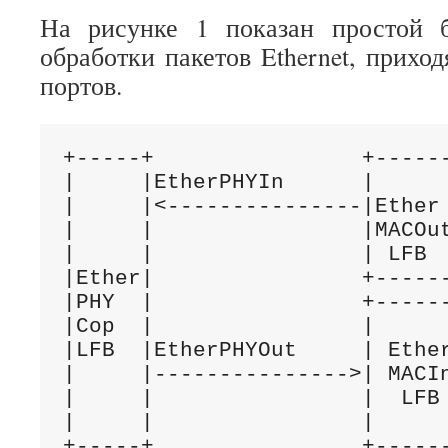
На рисунке 1 показан простой 
обработки пакетов Ethernet, прихо
портов.
+-----+                +------
|     |EtherPHYIn      |      
|     |<---------------|Ether 
|     |                |MACOut
|     |                | LFB  
|Ether|                +------
|PHY  |                +------
|Cop  |                |      
|LFB  |EtherPHYOut     | Ether
|     |--------------->| MACIn
|     |                |  LFB 
|     |                |      
+-----+                +-----