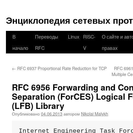
Перейти
к
Энциклопедия сетевых про
содержимому
В
Переводы
Linux
RISC-
О сайте и авт
начало
RFC
V
правах
←
RFC 6937 Proportional Rate Reduction for TCP
RFC 6961 
Multiple Ce
RFC 6956 Forwarding and Con
Separation (ForCES) Logical 
(LFB) Library
Опубликовано
04.06.2013
автором
Nikolai Malykh
Internet Engineering Task Forc