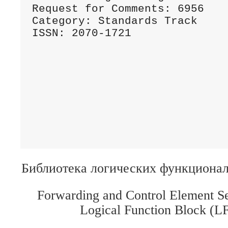
Request for Comments: 6956    
Category: Standards Track     
ISSN: 2070-1721               
                              
                              
                              
                              
                              
                              
                              
Библиотека логических функциона
Forwarding and Control Element S
Logical Function Block (L