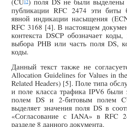
(CU
) поля DS не были выделены д
12
публикации RFC 2474 эти биты 
явной индикации насыщения (EC
RFC 3168 [4]. В настоящем докумен
контекста DSCP обозначает коды,
выбора PHB или часть поля DS, к
коды.
Данный текст также не согласуе
Allocation Guidelines for Values in th
Related Headers) [5]. Поле типа обс
и поле класса трафика IPV6 были
полем DS и 2-битовым полем C
выделяет значения поля DS в соот
«Согласование с IANA» в RFC 2
разделе 8 данного документа.