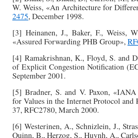
W. Weiss, «An Architecture for Differe
2475
, December 1998.
[3] Heinanen, J., Baker, F., Weiss, 
«Assured Forwarding PHB Group»,
RF
[4] Ramakrishnan, K., Floyd, S. and 
of Explicit Congestion Notification (E
September 2001.
[5] Bradner, S. and V. Paxon, «IANA 
for Values in the Internet Protocol an
37, RFC2780, March 2000.
[6] Westerinen, A., Schnizlein, J., Stras
Quinn, B., Herzog, S., Huynh, A., Carlso