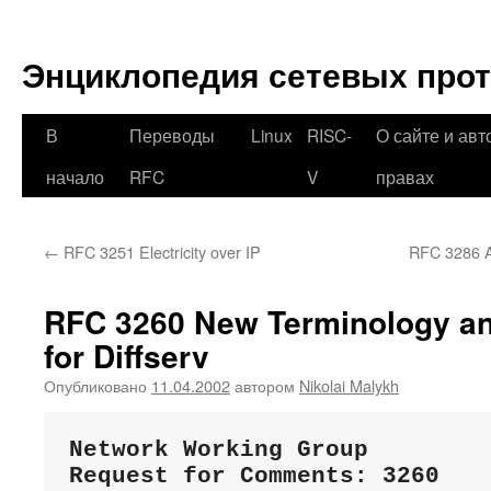
Перейти
к
Энциклопедия сетевых про
содержимому
В
Переводы
Linux
RISC-
О сайте и авт
начало
RFC
V
правах
←
RFC 3251 Electricity over IP
RFC 3286 An
RFC 3260 New Terminology and
for Diffserv
Опубликовано
11.04.2002
автором
Nikolai Malykh
Network Working Group        
Request for Comments: 3260   