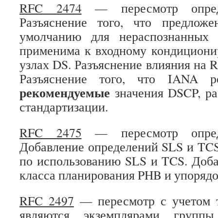
RFC 2474
— пересмотр опред
Разъяснение того, что предлож
умолчанию для нераспознанных
применима к входному кондициони
узлах DS. Разъяснение влияния на 
Разъяснение того, что IANA ре
рекомендуемые
значения DSCP, ра
стандартизации.
RFC 2475
— пересмотр опред
Добавление определений SLS и TCS
по использованию SLS и TCS. Доб
класса планирования PHB и упорядо
RFC 2497
— пересмотр с учетом т
являются экземплярами груп