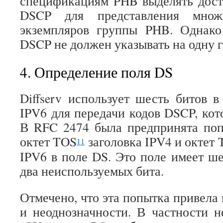
спецификациям PHB выделять дост
DSCP для представления множе
экземпляров группы PHB. Однако
DSCP не должен указывать на одну 
4. Определение поля DS
Diffserv использует шесть битов в
IPV6 для передачи кодов DSCP, ко
В RFC 2474 была предпринята поп
октет TOS
заголовка IPV4 и октет Tr
11
IPV6 в поле DS. Это поле имеет ше
два неиспользуемых бита.
Отмечено, что эта попытка привела
и неоднозначности. В частности 