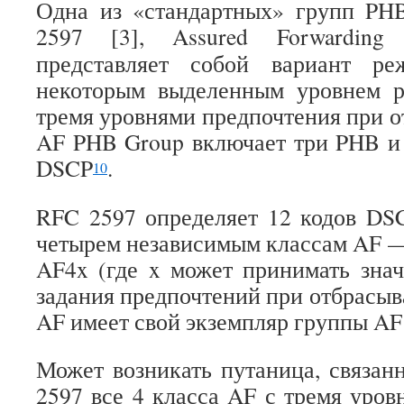
Одна из «стандартных» групп PH
2597 [3], Assured Forwardin
представляет собой вариант р
некоторым выделенным уровнем р
тремя уровнями предпочтения при о
AF PHB Group включает три PHB и 
DSCP
.
10
RFC 2597 определяет 12 кодов DS
четырем независимым классам AF —
AF4x (где x может принимать знач
задания предпочтений при отбрасыв
AF имеет свой экземпляр группы AF
Может возникать путаница, связанн
2597 все 4 класса AF с тремя уров