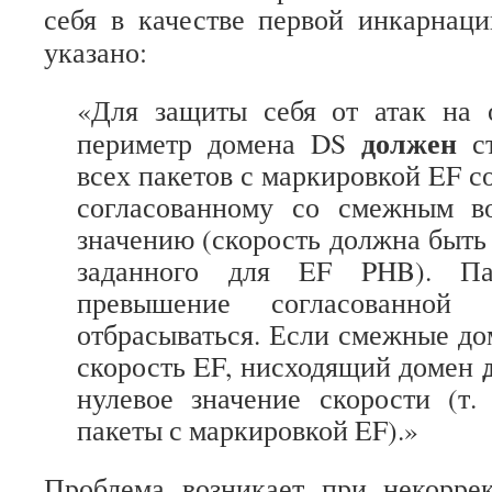
себя в качестве первой инкарнац
указано:
«Для защиты себя от атак на 
должен
периметр домена DS
с
всех пакетов с маркировкой EF с
согласованному со смежным в
значению (скорость должна быть
заданного для EF PHB). Па
превышение согласованной
отбрасываться. Если смежные до
скорость EF, нисходящий домен
нулевое значение скорости (т. 
пакеты с маркировкой EF).»
Проблема возникает при некорре