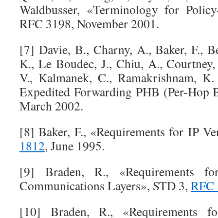
Waldbusser, «Terminology for Polic
RFC 3198, November 2001.
[7] Davie, B., Charny, A., Baker, F., B
K., Le Boudec, J., Chiu, A., Courtney, 
V., Kalmanek, C., Ramakrishnam, K. 
Expedited Forwarding PHB (Per-Hop 
March 2002.
[8] Baker, F., «Requirements for IP V
1812
, June 1995.
[9] Braden, R., «Requirements f
Communications Layers», STD 3,
RFC 
[10] Braden, R., «Requirements f