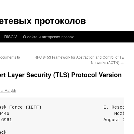
етевых протоколов
RISC-V
О сайте и авторских правах
Documents to
RFC 8453 Framework for Abstraction and Control of TE
Networks (ACTN)
→
t Layer Security (TLS) Protocol Version
lai Malykh
ask Force (IETF)                       E. Rescorla

8446                                       Mozilla

 6961                                  August 2018

ck
