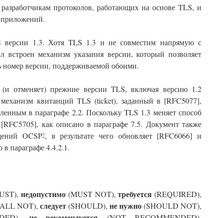
 разработчикам протоколов, работающих на основе TLS, и
 приложений.
S версии 1.3. Хотя TLS 1.3 и не совместим напрямую с
л встроен механизм указания версии, который позволяет
ь номер версии, поддерживаемой обоими.
 (и отменяет) прежние версии TLS, включая версию 1.2
механизм квитанций TLS (ticket), заданный в [RFC5077],
ленным в параграфе 2.2. Поскольку TLS 1.3 меняет способ
 [RFC5705], как описано в параграфе 7.5. Документ также
бщений OCSP
, в результате чего обновляет [RFC6066] и
7
 в параграфе 4.4.2.1.
недопустимо
требуется
UST),
(MUST NOT),
(REQUIRED),
следует
не
нужно
HALL NOT),
(SHOULD),
(SHOULD NOT),
не рекомендуется
DED),
(NOT RECOMMENDED),