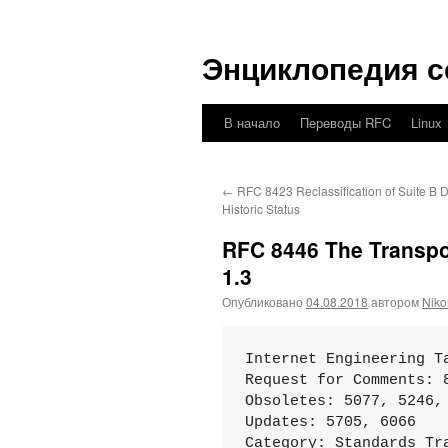
Перейти
к
Энциклопедия с
содержимому
В начало
Переводы RFC
Linux
←
RFC 8423 Reclassification of Suite B 
Historic Status
RFC 8446 The Transpor
1.3
Опубликовано
04.08.2018
автором
Niko
Internet Engineering T
Request for Comments: 
Obsoletes: 5077, 5246,
Updates: 5705, 6066

Category: Standards Tra