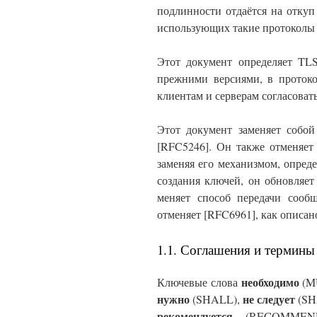
подлинности отдаётся на откуп
использующих такие протоколы
Этот документ определяет TL
прежними версиями, в протоко
клиентам и серверам согласоват
Этот документ заменяет собой
[RFC5246]. Он также отменяет 
заменяя его механизмом, опреде
создания ключей, он обновляет
меняет способ передачи соо
отменяет [RFC6961], как описано
1.1. Соглашения и термины
необходимо
Ключевые слова
(M
нужно
не следует
(SHALL),
(S
рекомендуется
(RECOMMEN