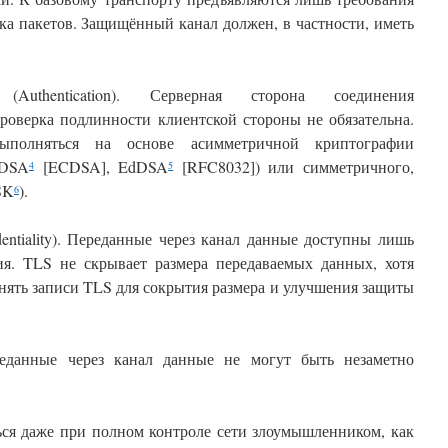
ка пакетов. Защищённый канал должен, в частности, иметь
(Authentication). Серверная сторона соединения
проверка подлинности клиентской стороны не обязательна.
ыполняться на основе асимметричной криптографии
CDSA
[ECDSA], EdDSA
[RFC8032]) или симметричного,
4
5
SK
).
6
entiality). Переданные через канал данные доступны лишь
я. TLS не скрывает размера передаваемых данных, хотя
нять записи TLS для сокрытия размера и улучшения защиты
Переданные через канал данные не могут быть незаметно
ься даже при полном контроле сети злоумышленником, как