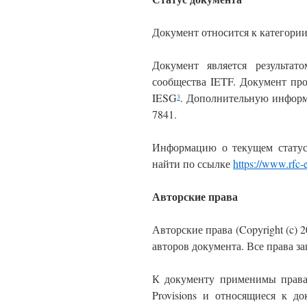
Документ относится к категории I
Документ является результат
сообщества IETF. Документ пр
IESG
. Дополнительную информа
3
7841.
Информацию о текущем статус
найти по ссылке
https://www.rfc-e
Авторские права
Авторские права (Copyright (c) 
авторов документа. Все права 
К документу применимы права
Provisions и относящи
е
ся к до