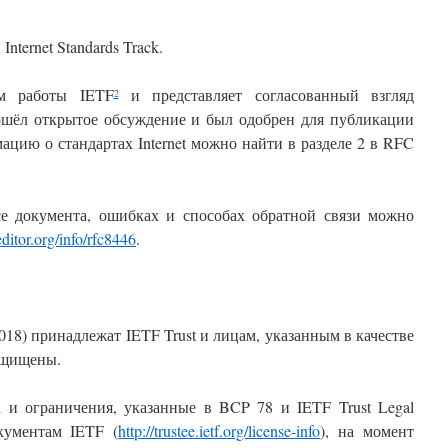
nternet Standards Track.
ом работы IETF
и представляет согласованный взгляд
2
ошёл открытое обсуждение и был одобрен для публикации
цию о стандартах Internet можно найти в разделе 2 в RFC
е документа, ошибках и способах обратной связи можно
ditor.org/info/rfc8446
.
2018) принадлежат IETF Trust и лицам, указанным в качестве
защищены.
 и ограничения,
указанные
в BCP 78 и IETF Trust Legal
кументам IETF (
http://trustee.ietf.org/license-info
), на момент