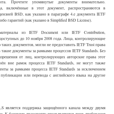
нта. Прочтите упомянутые документы внимательно.
а, включённые в этот документ, распространяются в
ензией BSD, как указано в параграфе 4.e документа IETF
-либо гарантий (как указано в Simplified BSD License).
атериалы из IETF Document или IETF Contribution,
доступных до 10 ноября 2008 года. Лица, контролирующие
 таких документов, могли не предоставить IETF Trust права
 такие документы за рамками процессов IETF Standards. Без
азрешения от лиц, контролирующих авторские права этот
ён вне рамок процесса IETF Standards, не могут также
енты за рамками процесса IETF Standards за исключением
 публикации или перевода с английского языка на другие
LS является поддержка защищённого канала между двумя
. К базовому транспорту предъявляются лишь требования