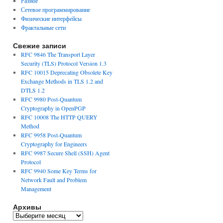
Разное
Сетевое программирование
Физические интерфейсы
Фрактальные сети
Свежие записи
RFC 9846 The Transport Layer
Security (TLS) Protocol Version 1.3
RFC 10015 Deprecating Obsolete Key
Exchange Methods in TLS 1.2 and
DTLS 1.2
RFC 9980 Post-Quantum
Cryptography in OpenPGP
RFC 10008 The HTTP QUERY
Method
RFC 9958 Post-Quantum
Cryptography for Engineers
RFC 9987 Secure Shell (SSH) Agent
Protocol
RFC 9940 Some Key Terms for
Network Fault and Problem
Management
Архивы
Архивы