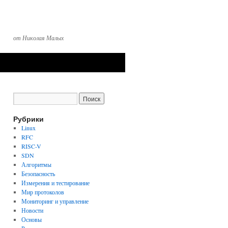
от Николая Малых
Рубрики
Linux
RFC
RISC-V
SDN
Алгоритмы
Безопасность
Измерения и тестирование
Мир протоколов
Мониторинг и управление
Новости
Основы