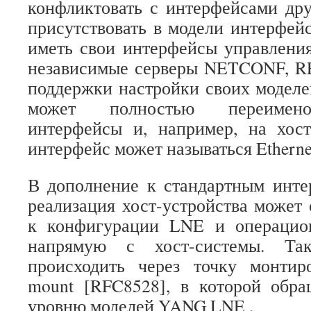
конфликтовать с интерфейсами др
присутствовать в модели интерфейс
иметь свои интерфейсы управлени
независимые серверы NETCONF, RE
поддержки настройки своих модел
может полностью переимено
интерфейсы и, например, на хо
интерфейс может называться Ethernet
В дополнение к стандартным инте
реализация хост-устройства может 
к конфигурации LNE и операци
напрямую с хост-системы. Та
происходить через точку монтиро
mount [RFC8528], в которой обра
уровню моделей YANG LNE .