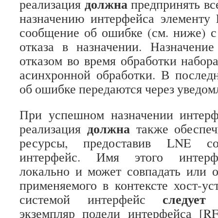
должна
реализация
предпринять вс
назначению интерфейса элементу 
сообщение об ошибке (см. ниже) 
отказа в назначении. Назначение
отказом во время обработки набор
асинхронной обработки. В послед
об ошибке передаются через уведом
При успешном назначении интер
должна
реализация
также обеспеч
ресурсы, предоставив LNE со
интерфейс. Имя этого интерфе
локально и может совпадать или о
применяемого в контексте хост-ус
следует
системой интерфейс
р
экземпляр подели интерфейса [RF