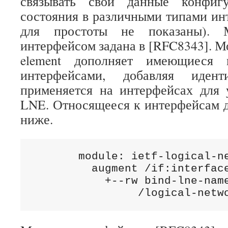
связывать свои данные конфиг
состояния в различными типами инт
для простоты не показаны). М
интерфейсом задана в [RFC8343]. Мод
element дополняет имеющиеся 
интерфейсами, добавляя идент
применяется на интерфейсах для 
LNE. Относящееся к интерфейсам 
ниже.
       module: ietf-logical-ne
         augment /if:interface
           +--rw bind-lne-name
                /logical-netw