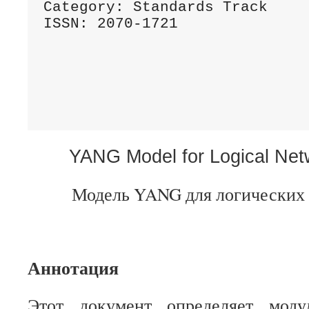
Category: Standards Track     
ISSN: 2070-1721               
                              
                              
                              
                              
YANG Model for Logical Net
Модель YANG для логических 
Аннотация
Этот документ определяет моду