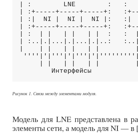
| :        LNE        :   :   
| :+-----+-----+-----+:   :+--
| :|  NI |  NI |  NI |:   :|  
| :+-----+-----+-----+:   :+--
| :  | |   | |   | |  :   :  |
| :..|.|...|.|...|.|..:   :..|
|    | |   | |   | |         |
 ''''|'|'''|'|'''|'|'''''''''|
     | |   | |   | |         |
        Интерфейсы           
Рисунок 1. Связи между элементами модуля.
Модель для LNE представлена в ра
элементы сети, а модель для NI — в