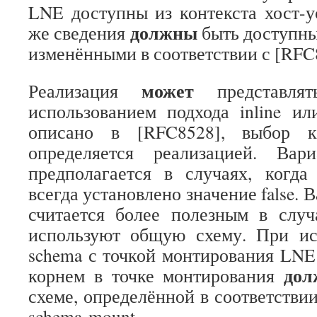
LNE доступны из контекста хост-у
должны
же сведения
быть доступны 
изменёнными в соответствии с [RFC
может
Реализация
представля
использованием подхода inline или
описано в [RFC8528], выбор к
определяется реализацией. Вар
предполагается в случаях, когда
всегда установлено значение false. 
считается более полезным в случ
используют общую схему. При исп
schema с точкой монтирования LN
дол
корнем в точке монтирования
схеме, определённой в соответствии 
schema-mount.