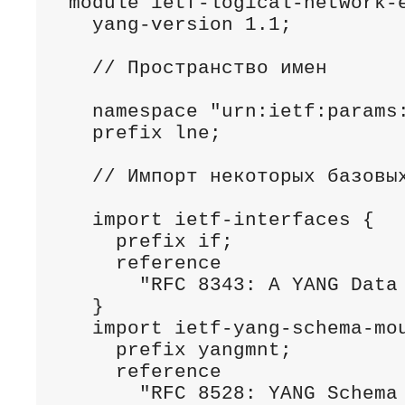
 module ietf-logical-network-e
   yang-version 1.1;

   // Пространство имен

   namespace "urn:ietf:params:
   prefix lne;

   // Импорт некоторых базовых
   import ietf-interfaces {

     prefix if;

     reference

       "RFC 8343: A YANG Data 
   }

   import ietf-yang-schema-mou
     prefix yangmnt;

     reference

       "RFC 8528: YANG Schema 