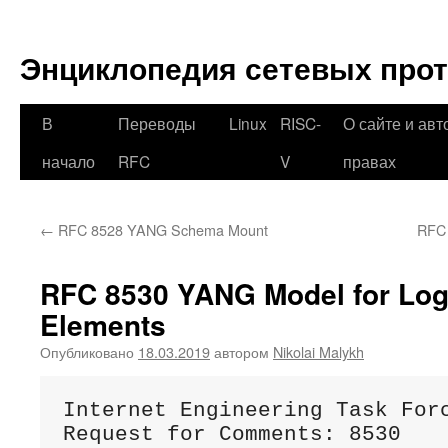
Перейти
к
Энциклопедия сетевых про
содержимому
В
Переводы
Linux
RISC-
О сайте и авт
начало
RFC
V
правах
←
RFC 8528 YANG Schema Mount
RFC 
RFC 8530 YANG Model for Log
Elements
Опубликовано
18.03.2019
автором
Nikolai Malykh
Internet Engineering Task Forc
Request for Comments: 8530    