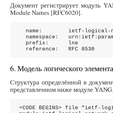
Документ регистрирует модуль Y
Module Names [RFC6020].
   name:        ietf-logical-n
   namespace:   urn:ietf:param
   prefix:      lne

   reference:   RFC 8530
6. Модель логического элемента
Структура определённой в докумен
представленном ниже модуле YANG
 <CODE BEGINS> file "ietf-logi