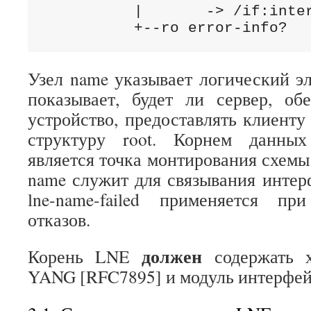
          |       -> /if:inter
          +--ro error-info?  
Узел name указывает логический эл
показывает, будет ли сервер, об
устройство, предоставлять клиенту
структуру root. Корнем данны
является точка монтирования схемы (
name служит для связывания интерф
lne-name-failed применяется п
отказов.
должен
Корень LNE
содержать х
YANG [RFC7895] и модуль интерфей