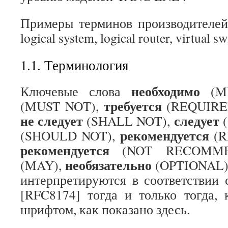
Примеры терминов производителе
logical system, logical router, virtual swi
1.1. Терминология
необходимо
Ключевые слова
(M
требуется
(MUST NOT),
(REQUIRE
не следует
следует
(SHALL NOT),
рекомендуется
(SHOULD NOT),
(
рекомендуется
(NOT RECOMM
необязательно
(MAY),
(OPTIONAL) 
интерпретируются в соответствии
[RFC8174] тогда и только тогда,
шрифтом, как показано здесь.